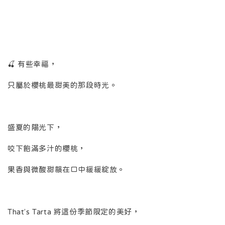
🍒 有些幸福，
只屬於櫻桃最甜美的那段時光。
盛夏的陽光下，
咬下飽滿多汁的櫻桃，
果香與微酸甜韻在口中緩緩綻放。
That’s Tarta 將這份季節限定的美好，