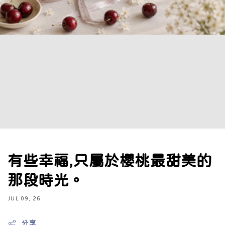
有些幸福,只屬於櫻桃最甜美的
那段時光。
JUL 09, 26
分享