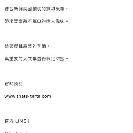
結合新鮮美國櫻桃的鮮甜果韻，
帶來豐富卻不膩口的迷人滋味。
趁著櫻桃最美的季節，
與重要的人共享這份限定甜蜜。
官網預訂｜
www.thats-tarta.com
官方 LINE｜