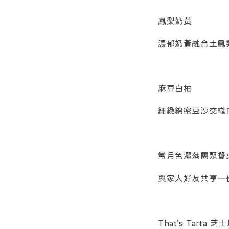
鳳梨奶黃
濃郁奶黃融合土鳳
麻豆白柚
細緻綿密豆沙交織
當月色灑落團聚餐
與家人好友共享一
That’s Tarta 芝