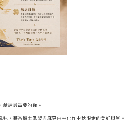
，獻給最重要的你。
滋味，將香甜土鳳梨與麻豆白柚化作中秋限定的美好風景。