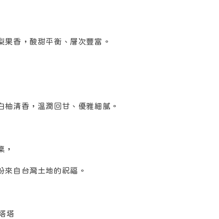
梨果香，酸甜平衡、層次豐富。
白柚清香，溫潤回甘、優雅細膩。
桌，
份來自台灣土地的祝福。
士塔塔