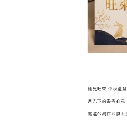
柚見旺來 中秋禮盒
月光下的果香心意
嚴選台灣在地風土