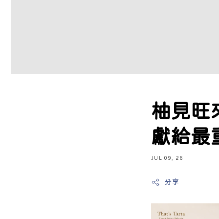
柚見旺
獻給最
JUL 09, 26
分享