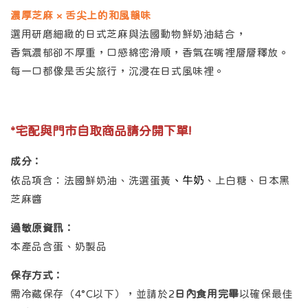
濃厚芝麻 × 舌尖上的和風韻味
選用研磨細緻的日式芝麻與法國動物鮮奶油結合，
香氣濃郁卻不厚重，口感綿密滑順，香氣在嘴裡層層釋放。
每一口都像是舌尖旅行，沉浸在日式風味裡。
*宅配與門市自取商品請分開下單!
成分：
、牛奶
依品項含：法國鮮奶油、洗選蛋黃
、上白糖、日本黑
芝麻醬
過敏原資訊：
本產品含蛋、奶製品
保存方式：
需冷藏保存（4°C以下），並請於2
日內食用完畢
以確保最佳