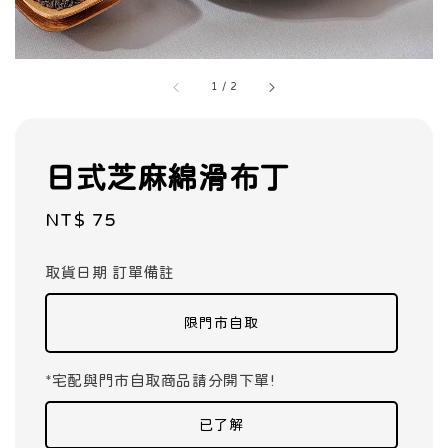
1
/
2
日式芝麻綿滑布丁
Regular
NT$ 75
price
取貨日期 訂單備註
限門市自取
*宅配與門市自取商品請分開下單!
已了解