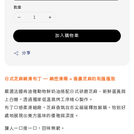
數量
加入購物車
分享
日式芝麻綿滑布丁 — 綿密滑順 × 香濃芝麻的和風極致
嚴選法國肯迪雅動物鮮奶油搭配日式研磨芝麻、新鮮蛋黃與
上白糖，透過獨家低溫蒸烤工序精心製作。
布丁口感柔滑細緻，芝麻香氣在舌尖緩緩釋放餘韻，恰到好
處地展現出東方風味的優雅與深度。
讓人一口接一口，回味無窮。