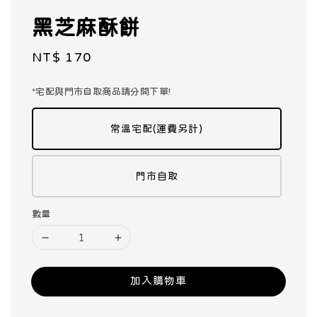
黑芝麻酥餅
Regular
NT$ 170
price
*宅配與門市自取商品請分開下單!
常溫宅配(運費另計)
門市自取
數量
加入購物車