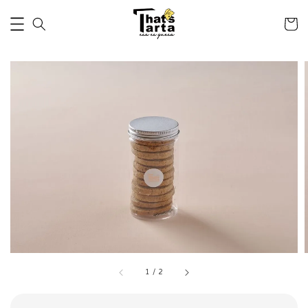
1
/
2