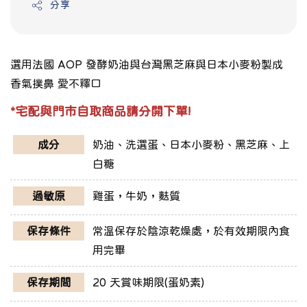
分享
選用法國 AOP 發酵奶油與台灣黑芝麻與日本小麥粉製成
香氣撲鼻 愛不釋口
*宅配與門市自取商品請分開下單!
成分
奶油、洗選蛋、日本小麥粉、黑芝麻、上
白糖
過敏原
雞蛋，牛奶，麩質
保存條件
常溫保存於陰涼乾燥處，於有效期限內食
用完畢
保存期間
20 天賞味期限(蛋奶素)