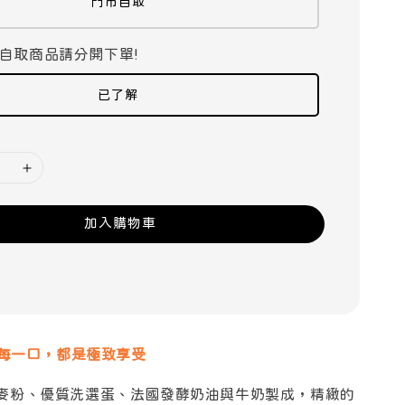
門市自取
自取商品請分開下單!
已了解
加入購物車
 每一口，都是極致享受
麥粉、優質洗選蛋、法國發酵奶油與牛奶製成，精緻的