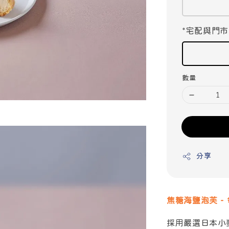
*宅配與門市
數量
分享
焦糖海鹽泡芙 -
採用嚴選日本小