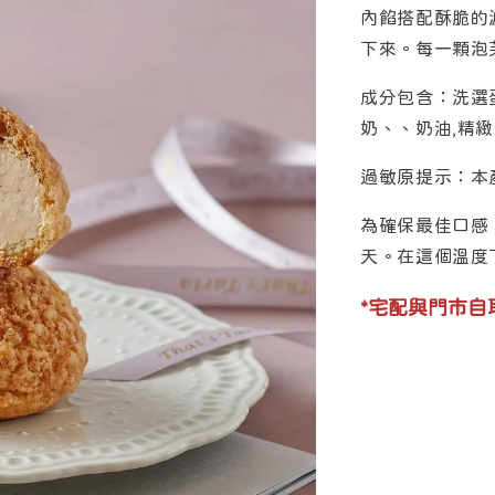
內餡搭配酥脆的
下來。每一顆泡
成分包含：洗選
奶、、奶油,精
過敏原提示：本
為確保最佳口感
天。在這個溫度
*宅配與門市自