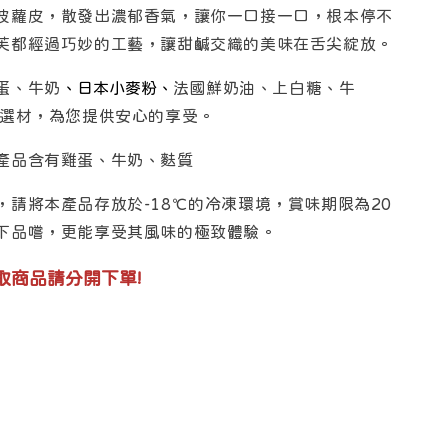
波蘿皮，散發出濃郁香氣，讓你一口接一口，根本停不
芙都經過巧妙的工藝，讓甜鹹交織的美味在舌尖綻放。
蛋、牛奶
、日本小麥粉、
法國鮮奶油、上白糖、牛
緻選材，為您提供安心的享受。
產品含有雞蛋、牛奶、麩質
，請將本產品存放於-18℃的冷凍環境，賞味期限為20
下品嚐，更能享受其風味的極致體驗。
取商品請分開下單!