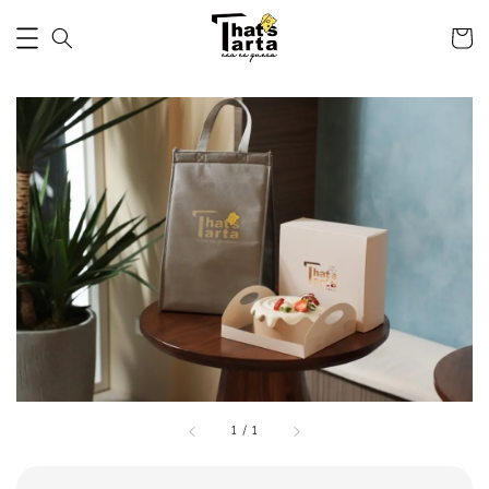
1
/
1