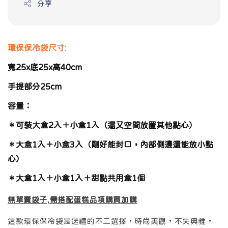
分享
環保保冷袋尺寸:
寬25x底25x高40cm
手提部分25cm
容量：
＊可裝大盒2入＋小盒1入（還又空間放置其他點心）
＊大盒1入＋小盒3入（剛好能封口，內部側邊還能放小點
心）
＊大盒1入＋小盒1入＋甜點共用盒1個
無單賣袋子,需搭配蛋糕品項購買加購
這款環保保冷袋是送禮的不二選擇，時尚美觀，不失典雅，