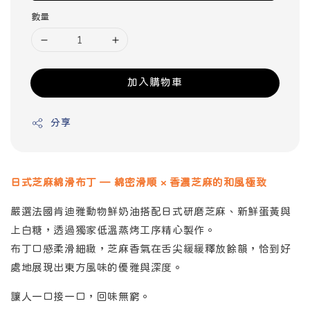
數量
加入購物車
分享
日式芝麻綿滑布丁 — 綿密滑順 × 香濃芝麻的和風極致
嚴選法國肯迪雅動物鮮奶油搭配日式研磨芝麻、新鮮蛋黃與
上白糖，透過獨家低溫蒸烤工序精心製作。
布丁口感柔滑細緻，芝麻香氣在舌尖緩緩釋放餘韻，恰到好
處地展現出東方風味的優雅與深度。
讓人一口接一口，回味無窮。