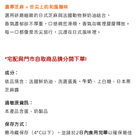
濃厚芝麻 × 舌尖上的和風韻味
選用研磨細緻的日式芝麻與法國動物鮮奶油結合，
香氣濃郁卻不厚重，口感綿密滑順，香氣在嘴裡層層釋放。
每一口都像是舌尖旅行，沉浸在日式風味裡。
*宅配與門市自取商品請分開下單!
成分：
、牛奶
依品項含：法國鮮奶油、洗選蛋黃
、上白糖、日本黑
芝麻醬
過敏原資訊：
本產品含蛋、奶製品
保存方式：
需冷藏保存（4°C以下），並請於2
日內食用完畢
以確保最佳