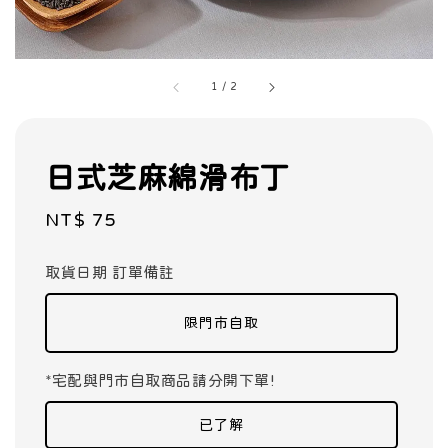
1
/
2
日式芝麻綿滑布丁
Regular
NT$ 75
price
取貨日期 訂單備註
限門市自取
*宅配與門市自取商品請分開下單!
已了解