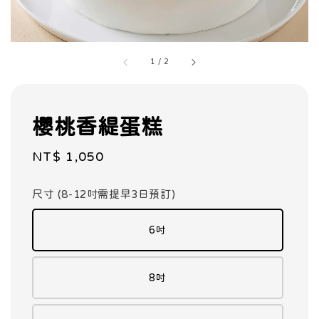
1
/
2
櫻桃香緹蛋糕
Regular
NT$ 1,050
price
尺寸 (8-12吋需提早3日預訂)
6吋
8吋