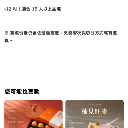
▪️12 吋｜適合 15 人以上品嚐
※ 實際份量仍會依蛋糕高度、夾餡層次與切分方式略有差
異。
您可能也喜歡