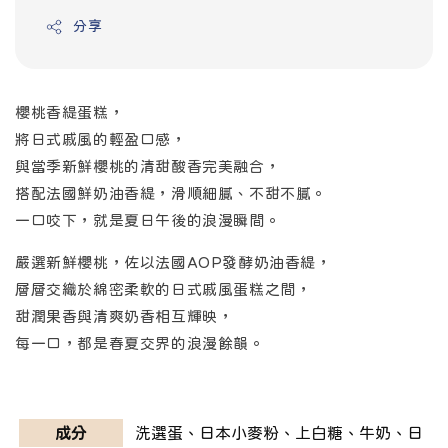
分享
櫻桃香緹蛋糕，
將日式戚風的輕盈口感，
與當季新鮮櫻桃的清甜酸香完美融合，
搭配法國鮮奶油香緹，滑順細膩、不甜不膩。
一口咬下，就是夏日午後的浪漫瞬間。
嚴選新鮮櫻桃，佐以法國AOP發酵奶油香緹，
層層交織於綿密柔軟的日式戚風蛋糕之間，
甜潤果香與清爽奶香相互輝映，
每一口，都是春夏交界的浪漫餘韻。
成分
洗選蛋、日本小麥粉、上白糖、牛奶、日