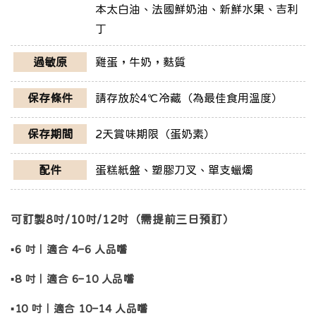
本太白油、法國鮮奶油、新鮮水果、吉利
丁
過敏原
雞蛋，牛奶，麩質
保存條件
請存放於4℃冷藏（為最佳食用溫度）
保存期間
2天賞味期限（蛋奶素）
配件
蛋糕紙盤、塑膠刀叉、單支蠟燭
可訂製8吋/10吋/12吋（需提前三日預訂）
▪️6 吋｜適合 4–6 人品嚐
▪️8 吋｜適合 6–10 人品嚐
▪️10 吋｜適合 10–14 人品嚐