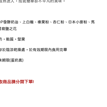
成熟迷人，成就簡單卻不平凡的美味。
OP發酵奶油
、上白糖、
榛果粉
、
杏仁粉
、
日本小麥粉
、
馬
雷島鹽之花
奶，麩質
，堅果
存於陰涼乾燥處，於有效期限內食用完畢
味期限(蛋奶素)
取商品請分開下單!