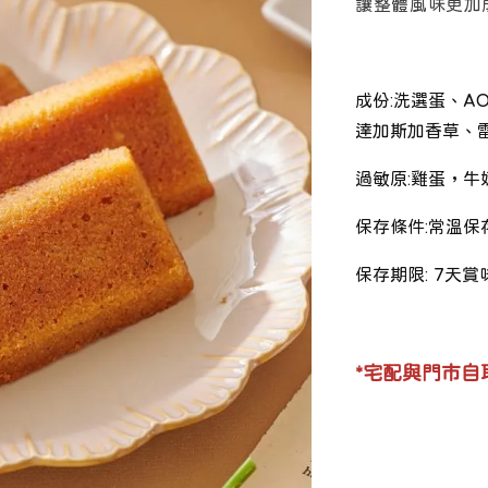
讓整體風味更加
成份:
洗選蛋
、A
達加斯加香草
、
過敏原:
雞蛋，牛
保存條件:
常溫保
保存期限: 7
天賞
*宅配與門市自