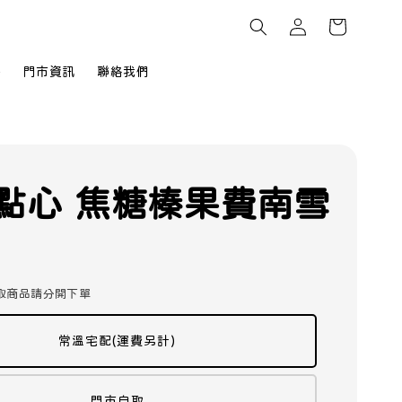
餅
門市資訊
聯絡我們
點心 焦糖榛果費南雪
取商品請分開下單
常溫宅配(運費另計)
門市自取