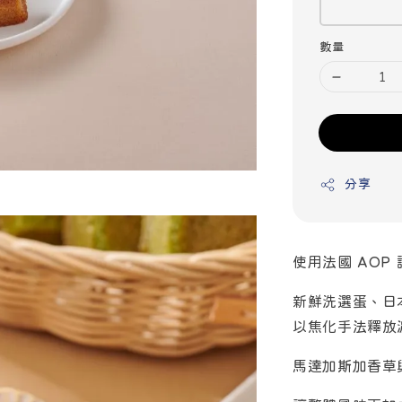
數量
分享
使用法國 AOP
新鮮洗選蛋、日
以焦化手法釋放
馬達加斯加香草