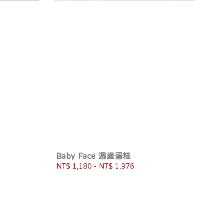
Baby Face 週歲蛋糕
Regular
NT$ 1,180
-
NT$ 1,976
price