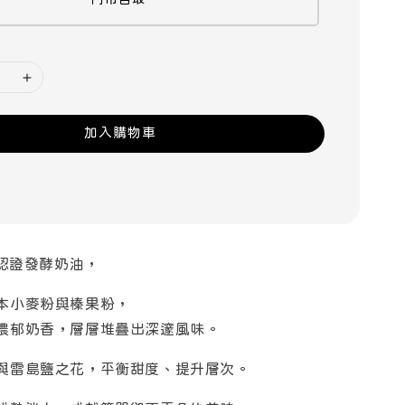
加入購物車
 認證發酵奶油，
本小麥粉與榛果粉，
濃郁奶香，層層堆疊出深邃風味。
與雷島鹽之花，平衡甜度、提升層次。