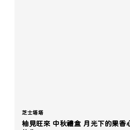
芝士塔塔
柚見旺來 中秋禮盒 月光下的果香