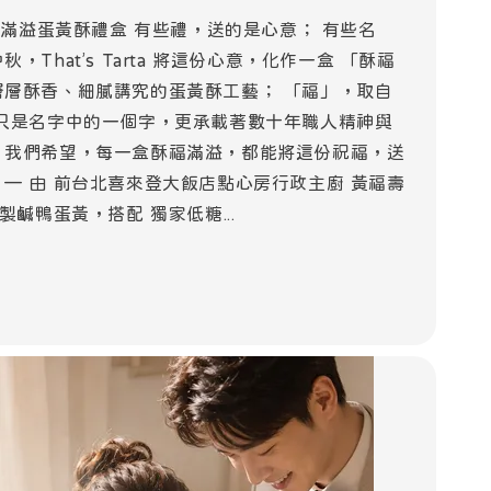
｜酥福滿溢蛋黃酥禮盒 有些禮，送的是心意； 有些名
，That’s Tarta 將這份心意，化作一盒 「酥福
層層酥香、細膩講究的蛋黃酥工藝； 「福」，取自
不只是名字中的一個字，更承載著數十年職人精神與
 我們希望，每一盒酥福滿溢，都能將這份祝福，送
 — 由 前台北喜來登大飯店點心房行政主廚 黃福壽
製鹹鴨蛋黃，搭配 獨家低糖...