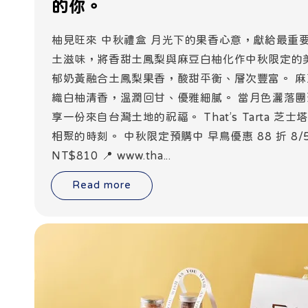
的你。
柚見旺來 中秋禮盒 月光下的果香心意，獻給最重
土滋味，將香甜土鳳梨與麻豆白柚化作中秋限定的美
郁奶黃融合土鳳梨果香，酸甜平衡、層次豐富。 麻
織白柚清香，溫潤回甘、優雅細膩。 當月色灑落團
享一份來自台灣土地的祝福。 That’s Tarta 芝
相聚的時刻。 中秋限定預購中 早鳥優惠 88 折 8/5－
NT$810 📍 www.tha...
Read more