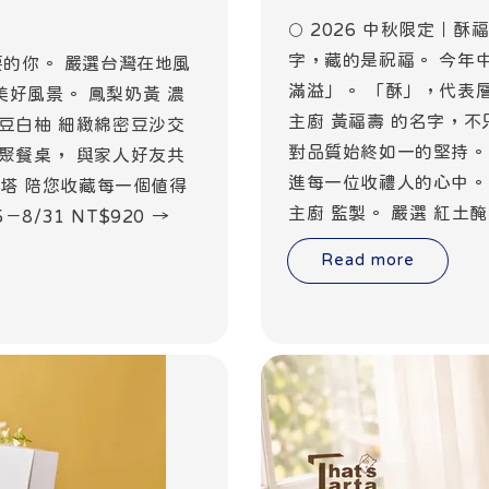
🌕 2026 中秋限定
字，藏的是祝福。 今年中秋
要的你。 嚴選台灣在地風
滿溢」。 「酥」，代表
好風景。 鳳梨奶黃 濃
主廚 黃福壽 的名字，
豆白柚 細緻綿密豆沙交
對品質始終如一的堅持。
聚餐桌， 與家人好友共
進每一位收禮人的心中。
士塔塔 陪您收藏每一個值得
主廚 監製。 嚴選 紅土醃
8/31 NT$920 →
Read more