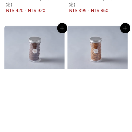
定)
定)
Regular
NT$ 420
-
NT$ 920
Regular
NT$ 399
-
NT$ 850
price
price