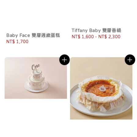
Tiffany Baby 雙層香緹
Baby Face 雙層週歲蛋糕
Regular
NT$ 1,600
-
NT$ 2,300
Regular
NT$ 1,700
price
price