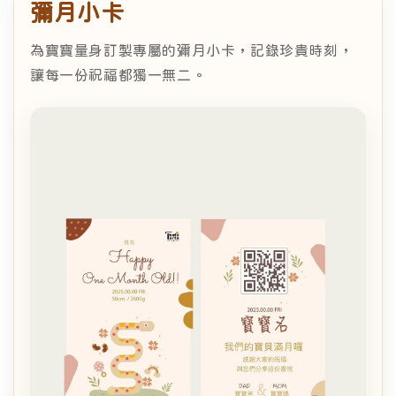
彌月小卡
為寶寶量身訂製專屬的彌月小卡，記錄珍貴時刻，
讓每一份祝福都獨一無二。