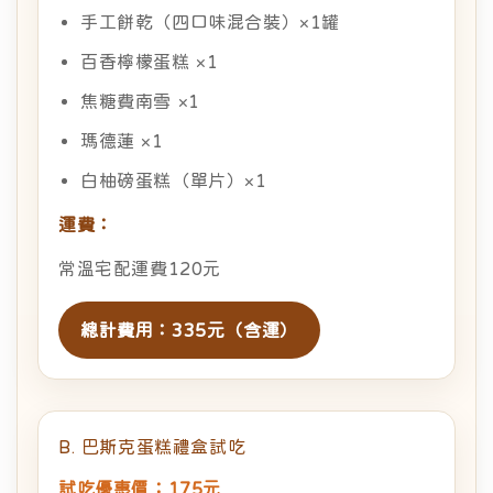
手工餅乾（四口味混合裝）×1罐
百香檸檬蛋糕 ×1
焦糖費南雪 ×1
瑪德蓮 ×1
白柚磅蛋糕（單片）×1
運費：
常溫宅配運費120元
總計費用：335元（含運）
B. 巴斯克蛋糕禮盒試吃
試吃優惠價：175元