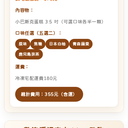
內容物：
小巴斯克蛋糕 3.5 吋（可選口味各半一顆）
口味任選（五選二）：
原味
焦糖
日本白柚
青森蘋果
鹿兒島抹茶
運費：
冷凍宅配運費180元
總計費用：355元（含運）