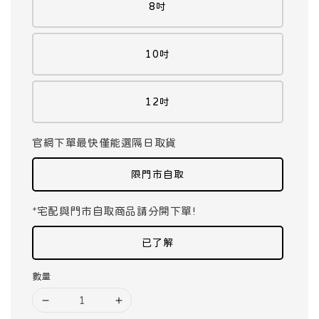
8吋
10吋
12吋
官網下單最快僅能選隔日取貨
限門市自取
*宅配與門市自取商品請分開下單!
已了解
數量