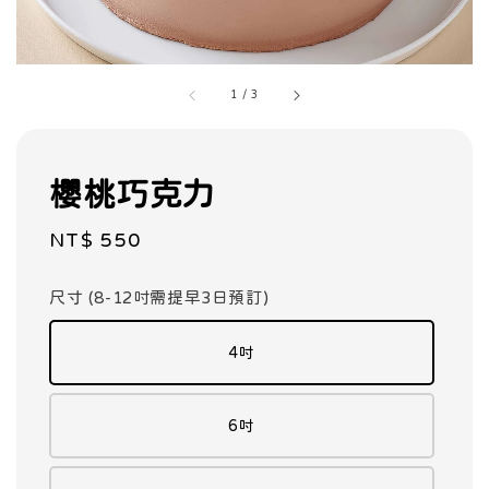
1
/
3
櫻桃巧克力
Regular
NT$ 550
price
尺寸 (8-12吋需提早3日預訂)
4吋
6吋