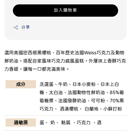
加入購物車
分享
選用美國密西根黑櫻桃、百年歷史法國Weiss巧克力及動物
鮮奶油，搭配自家風味巧克力戚風蛋糕，外層抹上香醇巧克
力香緹，讓每一口都充滿美味。
成分
洗選蛋、
牛奶、日本小麥粉
、日本上白
糖、太白油、法國動物性鮮奶油、85%葡
萄糖漿、法國發酵奶油、可可粉、70%黑
巧克力、 酒漬櫻桃、 白蘭地、小蘇打粉
過敏原
蛋、 奶、 麩質 、巧克力 、酒