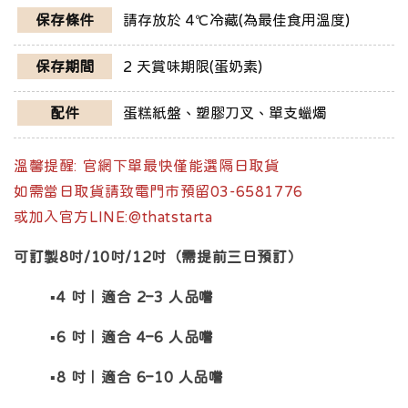
保存條件
請存放於 4℃冷藏(為最佳食用溫度)
保存期間
2 天賞味期限(蛋奶素)
配件
蛋糕紙盤、塑膠刀叉、單支蠟燭
溫馨提醒: 官網下單最快僅能選隔日取貨
如需當日取貨請致電門市預留03-6581776
或加入官方LINE:@thatstarta
可訂製8吋/10吋/12吋（需提前三日預訂）
▪️4 吋｜適合 2–3 人品嚐
▪️6 吋｜適合 4–6 人品嚐
▪️8 吋｜適合 6–10 人品嚐