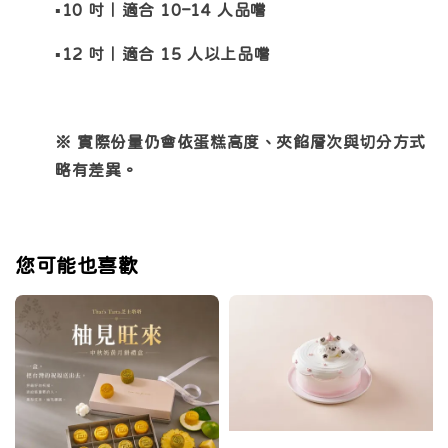
▪️10 吋｜適合 10–14 人品嚐
▪️12 吋｜適合 15 人以上品嚐
※ 實際份量仍會依蛋糕高度、夾餡層次與切分方式
略有差異。
您可能也喜歡