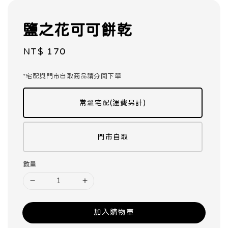
鹽之花可可餅乾
Regular
NT$ 170
price
*宅配與門市自取商品請分開下單
常溫宅配(運費另計)
門市自取
數量
加入購物車