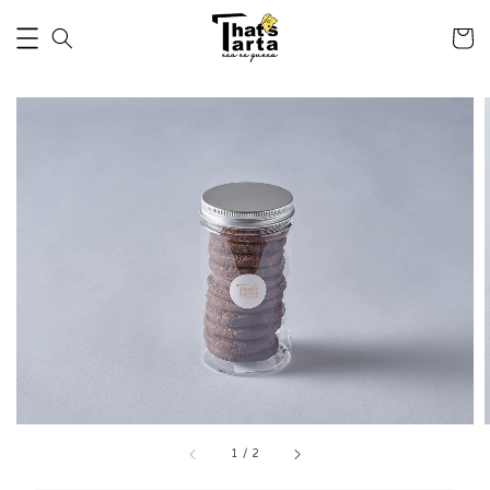
1
/
2