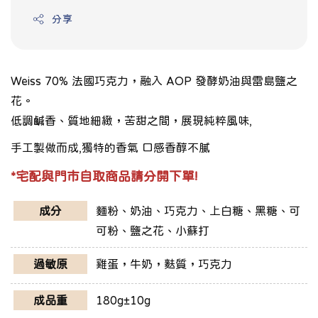
分享
Weiss 70% 法國巧克力，融入 AOP 發酵奶油與雷島鹽之
花。
低調鹹香、質地細緻，苦甜之間，展現純粹風味
,
手工製做而成,獨特的香氣 口感香醇不膩
*宅配與門市自取商品請分開下單!
成分
麵粉、奶油、巧克力、上白糖、黑糖、可
可粉、鹽之花、小蘇打
過敏原
雞蛋，牛奶，麩質，巧克力
成品重
180g±10g